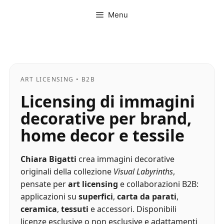
Vai
Menu
al
contenuto
ART LICENSING • B2B
Licensing di immagini
decorative per brand,
home decor e tessile
Chiara Bigatti
crea immagini decorative
originali della collezione
Visual Labyrinths
,
pensate per
art licensing
e collaborazioni B2B:
applicazioni su
superfici
,
carta da parati
,
ceramica
,
tessuti
e accessori. Disponibili
licenze esclusive o non esclusive e adattamenti